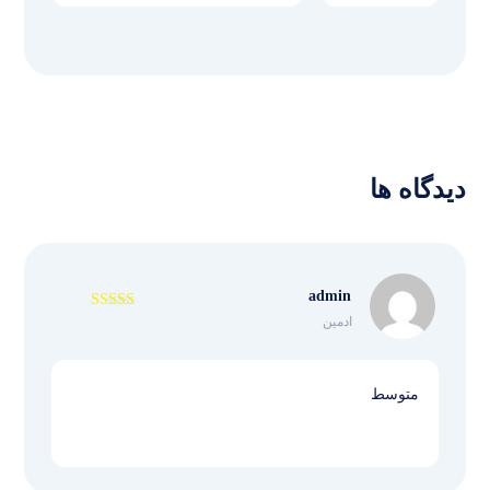
دیدگاه ها
admin
ادمین
نمره
3
از 5
متوسط