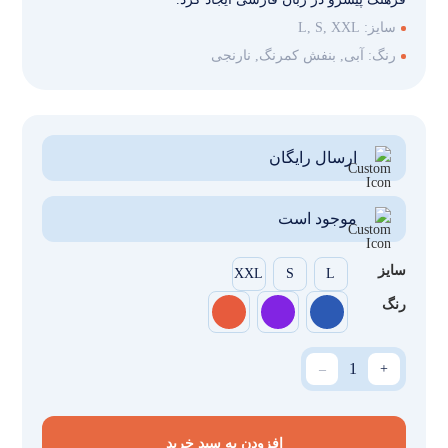
سایز:
L, S, XXL
رنگ:
آبی, بنفش کمرنگ, نارنجی
ارسال رایگان
موجود است
سایز
XXL
S
L
رنگ
_
+
افزودن به سبد خرید