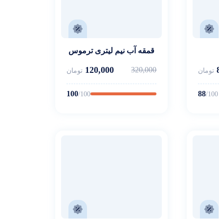
قمقه آب نیم لیتری ترموس
120,000
320,000
تومان
تومان
100
88
/100
/100