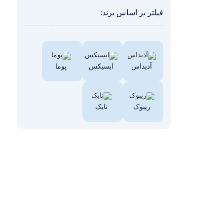
فیلتر بر اساس برند:
آدیداس
ایسیکس
پوما
ریبوک
نایک