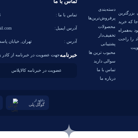
تماس با ما
دسته‌بندی
 بزرگترین
تماس با ما :
58
پرفروش‌ترین‌ها
ا که خرید
محصولات
آدرس ایمیل:
il.com
د به‌همراه
تخفیف‌دار
اد را راحت
آدرس :
تهران, خیابان پاسدا
پشتیبانی
ویت
محبوب ترین ها
خبرنامه
جهت عضویت در خبرنامه از کادر زی
سوالی دارید
تماس با ما
درباره ما
دانلود از
گوگل پلی