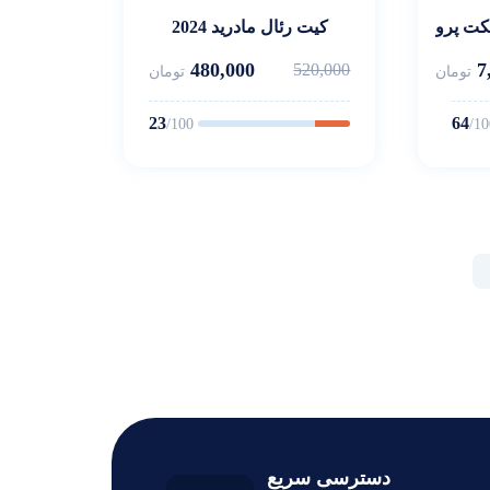
تکت پرو
کیت رئال مادرید 2024
480,000
7
520,000
تومان
تومان
23
64
/100
/10
دسترسی سریع