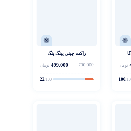
ا
راکت چینی پینگ پنگ
499,000
790,000
تومان
تومان
22
100
/100
/10