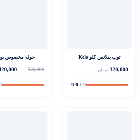
توپ پیلاتس کلو Kelo
حوله مخصوص یوگ
420,000
320,000
520,000
تومان
100
0
/100