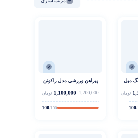
مرتب سازی
نگ میل
پیراهن ورزشی مدل راکوتن
1,100,000
1,
1,200,000
تومان
تومان
100
100
/100