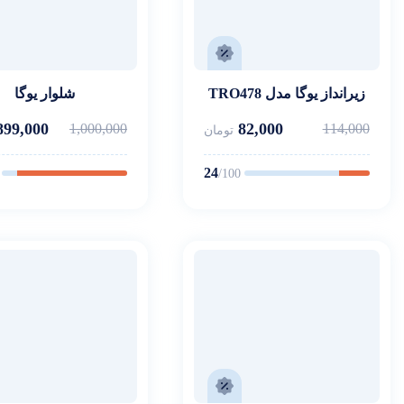
زیرانداز یوگا مدل TRO478
شلوار یوگا
899,000
82,000
1,000,000
114,000
تومان
24
/100