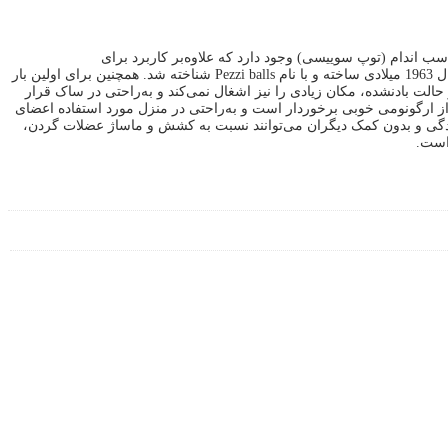
سب اندام (توپ سوییسی) وجود دارد که علاوه‌بر کاربرد برای
ژیمناستیک‌کاران، در فیزیوتراپی نیز کاربرد دارد. «توپ تناسب اندام با قطر 75 سانتی‌متر» اولین بار توسط Aquilino Cosani تولیدکننده‌ پلاستیک ایتالیایی در سال 1963 میلادی ساخته و با نام Pezzi balls شناخته شد. همچنین برای اولین بار
 درمان نوزادان مورداستفاده قرار گرفت. این وسیله با توجه به اینکه باید باد شود تا قابل‌استفاده باشد، با وزن 1187 گرمی در حالت باد‌نشده، مکان زیادی را نیز اشغال نمی‌کند و به‌راحتی در ساک قرار
 از ارگونومی خوبی برخوردار است و به‌راحتی در منزل مورد استفاده اعضای
‌سادگی و بدون کمک دیگران می‌توانند نسبت به کشش و ماساژ عضلات گردن،
 است.