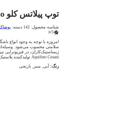
توپ پیلاتس کلو Kelo
شناسه محصول:
142
دسته:
پوشاک 
/5
0
امروزه با توجه به وجود انواع باش
سلامتی محسوب می‌شود. وسیله‌ای م
Aquilino Cosani تولیدکننده‌ پلاستیک ایتالیایی در سال 1963 میلادی ساخته
رنگ:
آبی, سبز, نارنجی