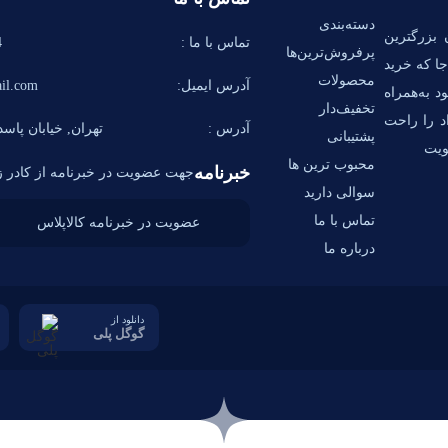
دسته‌بندی
 بزرگترین
تماس با ما :
58
پرفروش‌ترین‌ها
ا که خرید
محصولات
آدرس ایمیل:
il.com
د به‌همراه
تخفیف‌دار
اد را راحت
آدرس :
تهران, خیابان پاسدا
پشتیبانی
ویت
محبوب ترین ها
خبرنامه
جهت عضویت در خبرنامه از کادر زی
سوالی دارید
تماس با ما
درباره ما
دانلود از
گوگل پلی