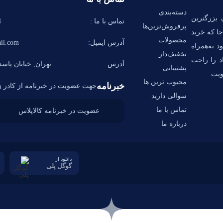
دسته‌بندی
 بزرگترین
تماس با ما :
58
پرفروش‌ترین‌ها
ا که خرید
محصولات
آدرس ایمیل:
il.com
د به‌همراه
تخفیف‌دار
اد را راحت
آدرس :
تهران, خیابان پاسدا
پشتیبانی
ویت
محبوب ترین ها
خبرنامه
جهت عضویت در خبرنامه از کادر زی
سوالی دارید
تماس با ما
درباره ما
دانلود از
گوگل پلی