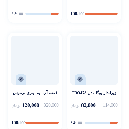
22
100
/100
/100
زیرانداز یوگا مدل TRO478
قمقه آب نیم لیتری ترموس
120,000
82,000
320,000
114,000
تومان
تومان
100
24
/100
/100