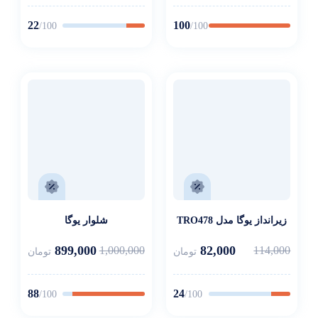
22
100
/100
/100
زیرانداز یوگا مدل TRO478
شلوار یوگا
899,000
82,000
1,000,000
114,000
تومان
تومان
88
24
/100
/100