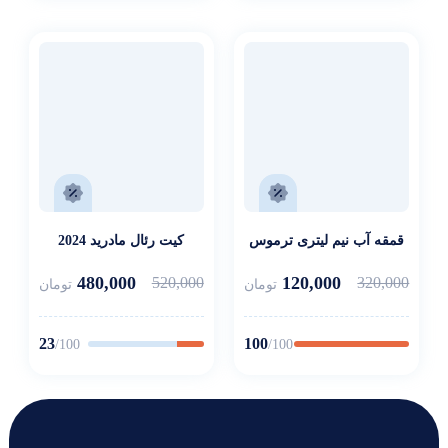
قمقه آب نیم لیتری ترموس
کیت رئال مادرید 2024
480,000
120,000
520,000
320,000
تومان
تومان
23
100
/100
/100