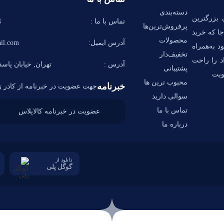
دسته‌بندی
 بزرگترین
تماس با ما :
58
پرفروش‌ترین‌ها
ا که خرید
محصولات
آدرس ایمیل:
il.com
د به‌همراه
تخفیف‌دار
اد را راحت
آدرس :
تهران, خیابان پاسدا
پشتیبانی
ویت
محبوب ترین ها
خبرنامه
جهت عضویت در خبرنامه از کادر زی
سوالی دارید
تماس با ما
درباره ما
دانلود از
گوگل پلی