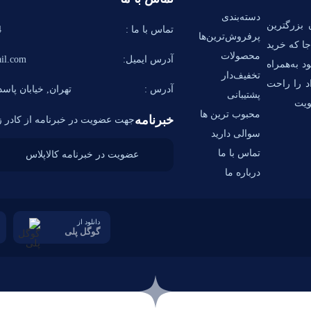
دسته‌بندی
 بزرگترین
تماس با ما :
58
پرفروش‌ترین‌ها
ا که خرید
محصولات
آدرس ایمیل:
il.com
د به‌همراه
تخفیف‌دار
اد را راحت
آدرس :
تهران, خیابان پاسدا
پشتیبانی
ویت
محبوب ترین ها
خبرنامه
جهت عضویت در خبرنامه از کادر زی
سوالی دارید
تماس با ما
درباره ما
دانلود از
گوگل پلی