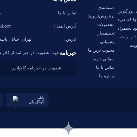
دسته‌بندی
 بزرگترین
تماس با ما :
58
پرفروش‌ترین‌ها
ا که خرید
محصولات
آدرس ایمیل:
il.com
د به‌همراه
تخفیف‌دار
اد را راحت
آدرس :
تهران, خیابان پاسدا
پشتیبانی
ویت
محبوب ترین ها
خبرنامه
جهت عضویت در خبرنامه از کادر زی
سوالی دارید
تماس با ما
درباره ما
دانلود از
گوگل پلی