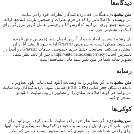
دیدگاه‌ها
متن پیشنهادی:
هنگامی که بازدیدکنندگان نظرات خود را در سایت
می‌نویسند، ما اطلاعاتی را که در فرم نظرات و همچنین بازدید کننده‌ها ارائه
می‌شود جمع آوری می‌کنیم ’s آدرس IP و رجیستر عامل کاربر مرورگر برای
کمک به تشخیص هرزنامه.
یک رشته ناشناس ایجاد شده از آدرس ایمیل شما (همچنین هش نامیده
می‌شود) ممکن است به سرویس Gravatar ارائه شود تا ببینید آیا از آن
استفاده می‌کنید. سیاست حفظ حریم خصوصی خدمات Gravatar در اینجا در
دسترس است: https://automattic.com/privacy/. پس از تأیید نظر شما،
تصویر نمایه شما در متن نظر شما قابل مشاهده است.
رسانه
متن پیشنهادی:
اگر تصاویر را به وبسایت آپلود کنید، نباید آپلود تصاویر با
داده‌های مکان جغرافیایی (EXIF GPS) شامل شود. بازدیدکنندگان وب سایت
می‌توانند هر گونه اطلاعات مکان را از تصاویر در وب سایت دانلود و
استخراج کنند.
کوکی‌ها
متن پیشنهادی:
اگر شما نظر خود را در سایت ما ثبت کنید، می‌توانید برای
ذخیره نام، آدرس ایمیل و وب سایت خود در کوکی‌ها تصمیم‌گیری کنید. اینها
برای راحتی شما هستند، به طوری که شما مجبور نیستید زمانی که نظر